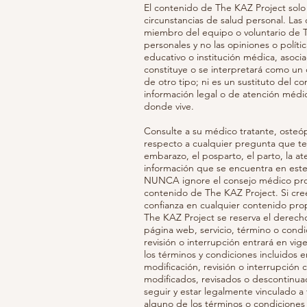
El contenido de The KAZ Project solo
circunstancias de salud personal. La
miembro del equipo o voluntario de 
personales y no las opiniones o polít
educativo o institución médica, asoci
constituye o se interpretará como un 
de otro tipo; ni es un sustituto del c
información legal o de atención médic
donde vive.
Consulte a su médico tratante, osteó
respecto a cualquier pregunta que te
embarazo, el posparto, el parto, la at
información que se encuentra en este
NUNCA ignore el consejo médico prof
contenido de The KAZ Project. Si cr
confianza en cualquier contenido pro
The KAZ Project se reserva el derecho,
página web, servicio, término o condi
revisión o interrupción entrará en vi
los términos y condiciones incluidos 
modificación, revisión o interrupción
modificados, revisados o descontinuad
seguir y estar legalmente vinculado a
alguno de los términos o condiciones d