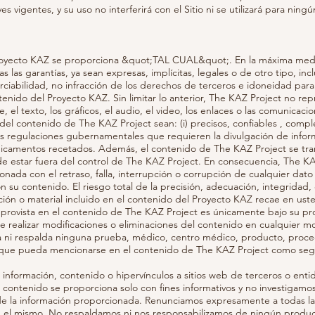
es vigentes, y su uso no interferirá con el Sitio ni se utilizará para ningú
Proyecto KAZ se proporciona &quot;TAL CUAL&quot;. En la máxima medi
s las garantías, ya sean expresas, implícitas, legales o de otro tipo, inc
erciabilidad, no infracción de los derechos de terceros e idoneidad par
tenido del Proyecto KAZ. Sin limitar lo anterior, The KAZ Project no rep
, el texto, los gráficos, el audio, el video, los enlaces o las comunicaci
del contenido de The KAZ Project sean: (i) precisos, confiables , compl
 las regulaciones gubernamentales que requieren la divulgación de info
camentos recetados. Además, el contenido de The KAZ Project se tran
 estar fuera del control de The KAZ Project. En consecuencia, The KA
nada con el retraso, falla, interrupción o corrupción de cualquier dato
n su contenido. El riesgo total de la precisión, adecuación, integridad,
ación o material incluido en el contenido del Proyecto KAZ recae en ust
 provista en el contenido de The KAZ Project es únicamente bajo su pro
e realizar modificaciones o eliminaciones del contenido en cualquier m
a ni respalda ninguna prueba, médico, centro médico, producto, proce
ca que pueda mencionarse en el contenido de The KAZ Project como seg
nformación, contenido o hipervínculos a sitios web de terceros o ent
contenido se proporciona solo con fines informativos y no investigamo
 de la información proporcionada. Renunciamos expresamente a todas la
n el mismo. No respaldamos ni nos responsabilizamos de ningún product