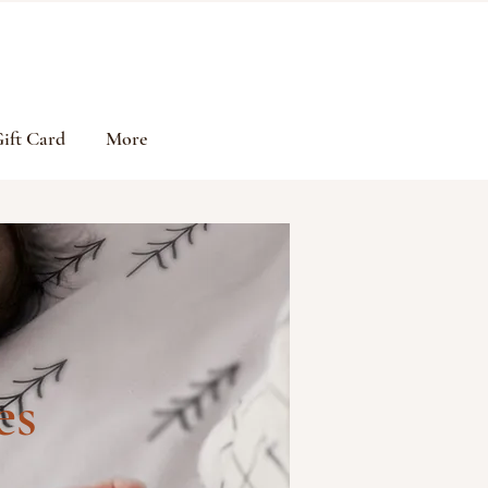
ift Card
More
es