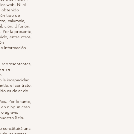
ios web. Ni el
o obtenido
gún tipo de
ato, calumnia,
bición, difusión,
. Por la presente,
ido, entre otros,
ión
 de información
, representantes,
 en el
s
o la incapacidad
tía, el contrato,
nido es dejar de
ños. Por lo tanto,
, en ningún caso
 o agravio
uestro Sitio.
 constituirá una
 de las partes.