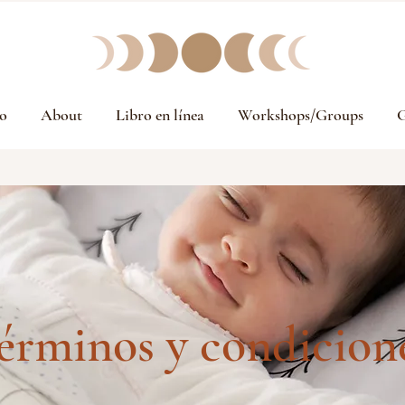
o
About
Libro en línea
Workshops/Groups
G
érminos y condicion