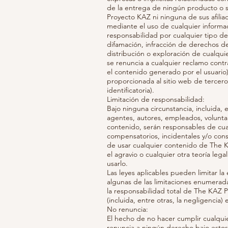
de la entrega de ningún producto o s
Proyecto KAZ ni ninguna de sus afilia
mediante el uso de cualquier informac
responsabilidad por cualquier tipo de
difamación, infracción de derechos de
distribución o exploración de cualquie
se renuncia a cualquier reclamo contr
el contenido generado por el usuario)
proporcionada al sitio web de terceros
identificatoria).
Limitación de responsabilidad:
Bajo ninguna circunstancia, incluida, 
agentes, autores, empleados, volunta
contenido, serán responsables de cual
compensatorios, incidentales y/o con
de usar cualquier contenido de The KA
el agravio o cualquier otra teoría leg
usarlo.
Las leyes aplicables pueden limitar la
algunas de las limitaciones enumerad
la responsabilidad total de The KAZ P
(incluida, entre otras, la negligencia
No renuncia:
El hecho de no hacer cumplir cualquie
renuncia a ningún derecho bajo estos 