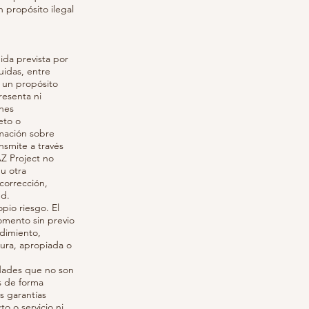
n propósito ilegal
da prevista por
luidas, entre
a un propósito
resenta ni
ones
eto o
rmación sobre
smite a través
Z Project no
 u otra
 corrección,
ed.
pio riesgo. El
omento sin previo
dimiento,
ura, apropiada o
idades que no son
s de forma
s garantías
o o servicio ni