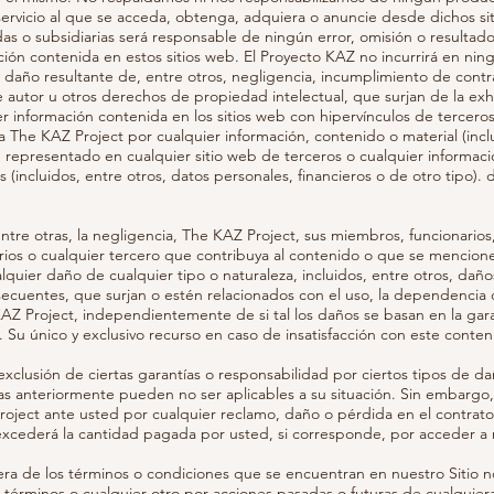
ervicio al que se acceda, obtenga, adquiera o anuncie desde dichos sit
das o subsidiarias será responsable de ningún error, omisión o resultad
ión contenida en estos sitios web. El Proyecto KAZ no incurrirá en nin
 daño resultante de, entre otros, negligencia, incumplimiento de contr
 autor u otros derechos de propiedad intelectual, que surjan de la exhi
r información contenida en los sitios web con hipervínculos de terceros
a The KAZ Project por cualquier información, contenido o material (inclu
 representado en cualquier sitio web de terceros o cualquier informac
 (incluidos, entre otros, datos personales, financieros o de otro tipo).
entre otras, la negligencia, The KAZ Project, sus miembros, funcionarios
rios o cualquier tercero que contribuya al contenido o que se mencione
quier daño de cualquier tipo o naturaleza, incluidos, entre otros, daño
secuentes, que surjan o estén relacionados con el uso, la dependencia 
Z Project, independientemente de si tal los daños se basan en la garan
al. Su único y exclusivo recurso en caso de insatisfacción con este conte
 exclusión de ciertas garantías o responsabilidad por ciertos tipos de da
as anteriormente pueden no ser aplicables a su situación. Sin embargo
roject ante usted por cualquier reclamo, daño o pérdida en el contrato
) excederá la cantidad pagada por usted, si corresponde, por acceder a n
ra de los términos o condiciones que se encuentran en nuestro Sitio no
términos o cualquier otro por acciones pasadas o futuras de cualquiera