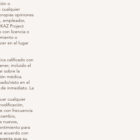
ión o
 cualquier
propias opiniones
a, empleador,
 KAZ Project
 con licencia o
amiento o
cer en el lugar
ca calificado con
ner, incluido el
ar sobre la
ción médica.
ado/visto en el
 de inmediato. La
nuar cualquier
odificación,
se con frecuencia
r cambio,
es nuevos,
entimiento para
 de acuerdo con
n acepta que su