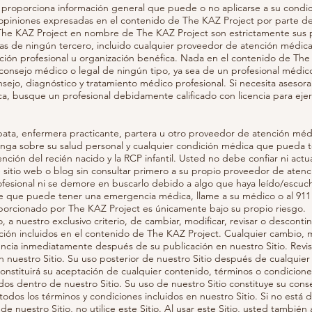
 proporciona información general que puede o no aplicarse a su condic
s opiniones expresadas en el contenido de The KAZ Project por parte de
The KAZ Project en nombre de The KAZ Project son estrictamente sus 
icas de ningún tercero, incluido cualquier proveedor de atención médic
ación profesional u organización benéfica. Nada en el contenido de The
consejo médico o legal de ningún tipo, ya sea de un profesional médico
onsejo, diagnóstico y tratamiento médico profesional. Si necesita asesor
a, busque un profesional debidamente calificado con licencia para ejer
pata, enfermera practicante, partera u otro proveedor de atención médi
nga sobre su salud personal y cualquier condición médica que pueda te
ención del recién nacido y la RCP infantil. Usted no debe confiar ni actu
 sitio web o blog sin consultar primero a su propio proveedor de aten
esional ni se demore en buscarlo debido a algo que haya leído/escuch
ee que puede tener una emergencia médica, llame a su médico o al 911
porcionado por The KAZ Project es únicamente bajo su propio riesgo.
 a nuestro exclusivo criterio, de cambiar, modificar, revisar o desconti
ción incluidos en el contenido de The KAZ Project. Cualquier cambio, m
gencia inmediatamente después de su publicación en nuestro Sitio. Revi
en nuestro Sitio. Su uso posterior de nuestro Sitio después de cualquie
 constituirá su aceptación de cualquier contenido, términos o condicion
os dentro de nuestro Sitio. Su uso de nuestro Sitio constituye su cons
 todos los términos y condiciones incluidos en nuestro Sitio. Si no está
e nuestro Sitio, no utilice este Sitio. Al usar este Sitio, usted tambié