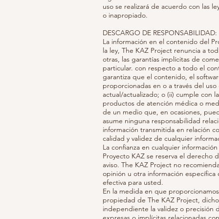
uso se realizará de acuerdo con las ley
o inapropiado.
DESCARGO DE RESPONSABILIDAD:
La información en el contenido del 
la ley, The KAZ Project renuncia a toda
otras, las garantías implícitas de com
particular. con respecto a todo el con
garantiza que el contenido, el software
proporcionadas en o a través del uso 
actual/actualizado; o (ii) cumple con
productos de atención médica o medi
de un medio que, en ocasiones, puede
asume ninguna responsabilidad relacio
información transmitida en relación co
calidad y validez de cualquier inform
La confianza en cualquier información
Proyecto KAZ se reserva el derecho d
aviso. The KAZ Project no recomiend
opinión u otra información específi
efectiva para usted.
En la medida en que proporcionamos i
propiedad de The KAZ Project, dicho 
independiente la validez o precisión
expresas o implícitas relacionadas co