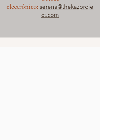
electrónico:
serena@thekazproje
ct.com