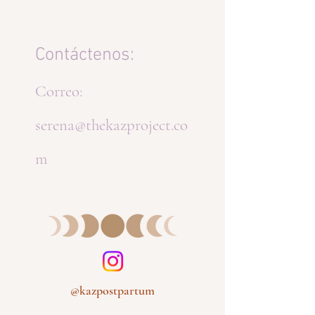
Contáctenos:
Correo:
serena@thekazproject.co
m
@kazpostpartum