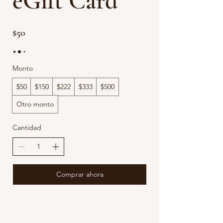
eGift Card
$50
Monto
$50
$150
$222
$333
$500
Otro monto
Cantidad
Comprar ahora